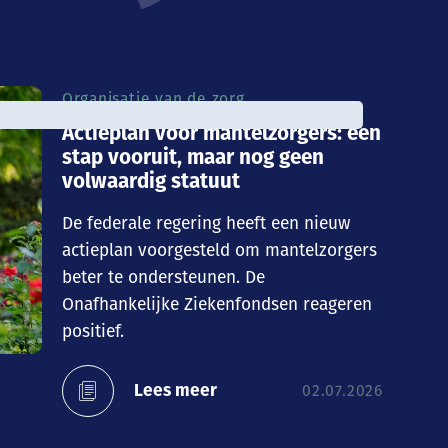
Organisatie van de zorg
Actieplan voor mantelzorgers: een
stap vooruit, maar nog geen
volwaardig statuut
De federale regering heeft een nieuw
actieplan voorgesteld om mantelzorgers
beter te ondersteunen. De
Onafhankelijke Ziekenfondsen reageren
positief.
Lees meer
02.07.2026