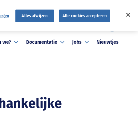
ingen
Alles afwijzen
Alle cookies accepteren
FR
atuten
FAQ
NL
n we?
Documentatie
Jobs
Nieuwtjes
hankelijke