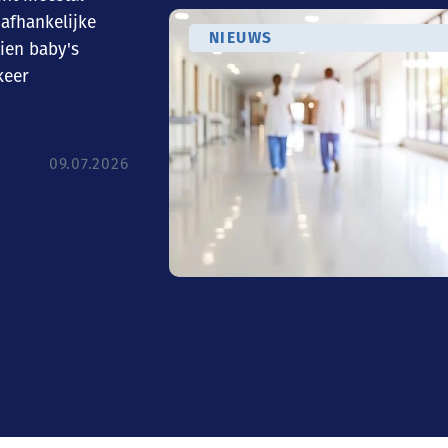
nafhankelijke
NIEUWS
ien baby's
keer
09.07.2026