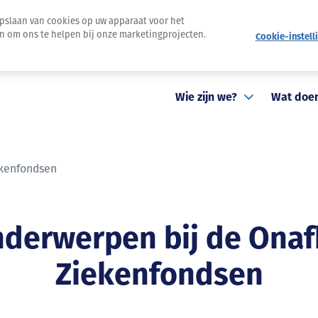
opslaan van cookies op uw apparaat voor het
en om ons te helpen bij onze marketingprojecten.
Cookie-instell
Nieuwsbrief
Pers
Evenementen
Contact
St
Wie zijn we?
Wat doe
ekenfondsen
nderwerpen bij de Onaf
Ziekenfondsen