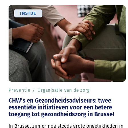
INSIDE
Preventie
Organisatie van de zorg
CHW’s en Gezondheidsadviseurs: twee
essentiële initiatieven voor een betere
toegang tot gezondheidszorg in Brussel
In Brussel zijn er nog steeds grote ongelijkheden in