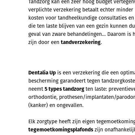
Tandzorg kan een zeer hoog budget vertegen
verplichte verzekering betaalt echter minder
kosten voor tandheelkundige consultaties en
die ten laste blijven van een gezin kunnen du
geval van zware behandelingen… Daarom is h
zijn door een
tandverzekering
.
Dentalia Up
is een verzekering die een optim
bescherming garandeert tegen tandzorgkosten
neemt
5 types tandzorg
ten laste: preventiev
orthodontie, prothesen/implantaten/parodont
(kanker) en ongevallen.
Elk zorgtype heeft zijn eigen tegemoetkomin
tegemoetkomingsplafonds
zijn onafhankelijk