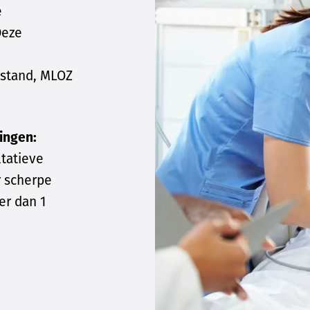
e
Deze
jstand, MLOZ
ingen:
tatieve
r scherpe
er dan 1