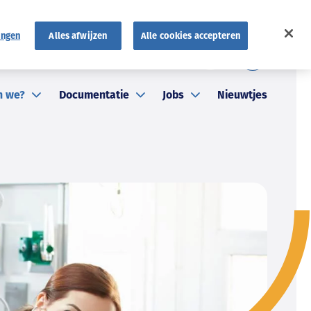
ingen
Alles afwijzen
Alle cookies accepteren
FR
atuten
FAQ
NL
n we?
Documentatie
Jobs
Nieuwtjes