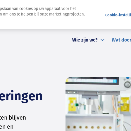
opslaan van cookies op uw apparaat voor het
en om ons te helpen bij onze marketingprojecten.
Cookie-instell
Nieuwsbrief
Pers
Evenementen
Contact
St
Wie zijn we?
Wat doe
keringen
en blijven
ten en