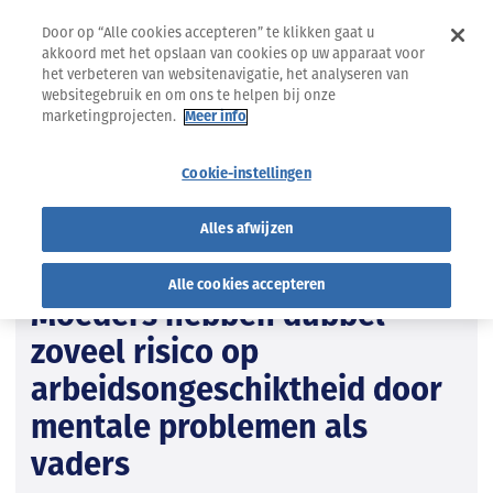
Door op “Alle cookies accepteren” te klikken gaat u
akkoord met het opslaan van cookies op uw apparaat voor
het verbeteren van websitenavigatie, het analyseren van
websitegebruik en om ons te helpen bij onze
marketingprojecten.
Meer info
Terug naar Actuele onderwerpen bij de Onafhankelijke
Ziekenfondsen
Cookie-instellingen
02.06.2026
ZOOM STUDIE
Alles afwijzen
Arbeidsongeschiktheid
Geestelijke gezondheid
Alle cookies accepteren
Moeders hebben dubbel
zoveel risico op
arbeidsongeschiktheid door
mentale problemen als
vaders