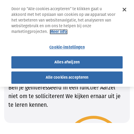
Door op “Alle cookies accepteren” te klikken gaat u
akkoord met het opslaan van cookies op uw apparaat voor
het verbeteren van websitenavigatie, het analyseren van
websitegebruik en om ons te helpen bij onze
marketingprojecten.
Meer info
Jobs
Vind de job die bij JOU past!
Cookie-instellingen
Vind de job die bij JOU past!
Alles afwijzen
Wij zijn steeds op zoek naar getalenteerde
kandidaten om onze teams te vervolledigen.
Alle cookies accepteren
Ben je geïnteresseerd in een functie? Aarzel
niet om te solliciteren! We kijken ernaar uit je
te leren kennen.