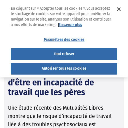
En cliquant sur « Accepter tous les cookies », vous acceptez
le stockage de cookies sur votre appareil pour améliorer la
navigation sur le site, analyser son utilisation et contribuer
à nos efforts de marketing.
En savoir plus
02.06.2026
ZOOM ÉTUDE
Paramètres des cookies
Incapacité de travail
Santé mentale
Tout refuser
Santé mentale : les mères ont
Autoriser tous les cookies
deux fois plus de risques
d’être en incapacité de
travail que les pères
Une étude récente des Mutualités Libres
montre que le risque d’incapacité de travail
liée à des troubles psychosociaux est