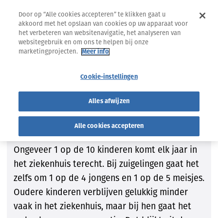
Door op “Alle cookies accepteren” te klikken gaat u
akkoord met het opslaan van cookies op uw apparaat voor
het verbeteren van websitenavigatie, het analyseren van
websitegebruik en om ons te helpen bij onze
marketingprojecten.
Meer info
28.08.2018
ZOOM STUDIE
Cookie-instellingen
Kinderen
Alles afwijzen
Jaarlijks belandt 1 op de 10
kinderen in het ziekenhuis
Alle cookies accepteren
Ongeveer 1 op de 10 kinderen komt elk jaar in
het ziekenhuis terecht. Bij zuigelingen gaat het
zelfs om 1 op de 4 jongens en 1 op de 5 meisjes.
Oudere kinderen verblijven gelukkig minder
vaak in het ziekenhuis, maar bij hen gaat het