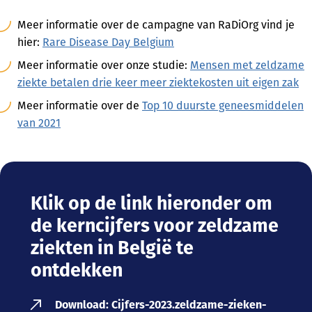
Meer informatie over de campagne van RaDiOrg vind je
hier:
Rare Disease Day Belgium
Meer informatie over onze studie:
Mensen met zeldzame
ziekte betalen drie keer meer ziektekosten uit eigen zak
Meer informatie over de
Top 10 duurste geneesmiddelen
van 2021
Klik op de link hieronder om
de kerncijfers voor zeldzame
ziekten in België te
ontdekken
Download: Cijfers-2023.zeldzame-zieken-