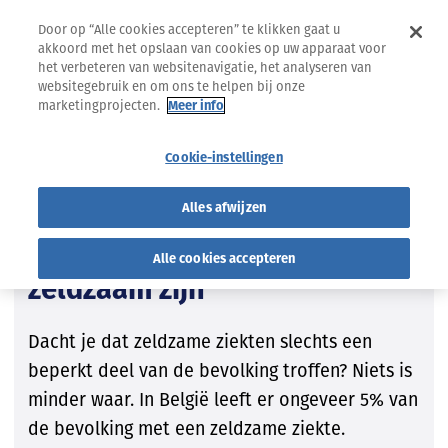
Door op “Alle cookies accepteren” te klikken gaat u
akkoord met het opslaan van cookies op uw apparaat voor
het verbeteren van websitenavigatie, het analyseren van
websitegebruik en om ons te helpen bij onze
marketingprojecten.
Meer info
28.02.2024
NIEUWS
Cookie-instellingen
Anders
Alles afwijzen
Zeldzame ziekten, die
misschien toch niet zo
Alle cookies accepteren
zeldzaam zijn
Dacht je dat zeldzame ziekten slechts een
beperkt deel van de bevolking troffen? Niets is
minder waar. In België leeft er ongeveer 5% van
de bevolking met een zeldzame ziekte.