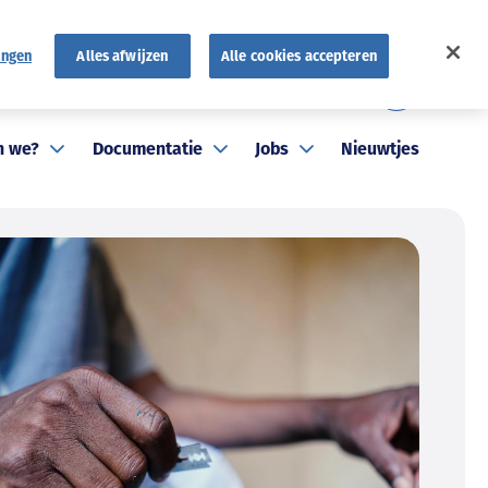
ingen
Alles afwijzen
Alle cookies accepteren
FR
atuten
FAQ
NL
n we?
Documentatie
Jobs
Nieuwtjes