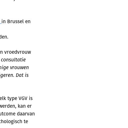
E
in Brussel en
den.
een vroedvrouw
consultatie
mmige vrouwen
geren. Dat is
elk type VGV is
werden, kan er
 outcome daarvan
chologisch te