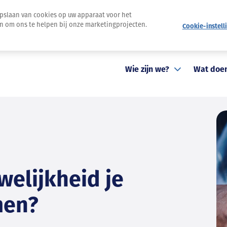
opslaan van cookies op uw apparaat voor het
en om ons te helpen bij onze marketingprojecten.
Cookie-instell
Nieuwsbrief
Pers
Evenementen
Contact
St
Wie zijn we?
Wat doe
welijkheid je
men?