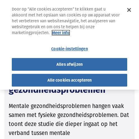
Door op “Alle cookies accepteren” te klikken gaat u
akkoord met het opslaan van cookies op uw apparaat voor
het verbeteren van websitenavigatie, het analyseren van
websitegebruik en om ons te helpen bij onze
marketingprojecten.
Meer info
23.08.2022
ZOOM STUDIE
Cookie-instellingen
Geestelijke gezondheid
Alles afwijzen
Meer kans op hospitalisatie
door COVID-19 bij mentale
Alle cookies accepteren
gezondheidsproblemen
Mentale gezondheidsproblemen hangen vaak
samen met fysieke gezondheidsproblemen. Dat
toont deze studie die dieper ingaat op het
verband tussen mentale