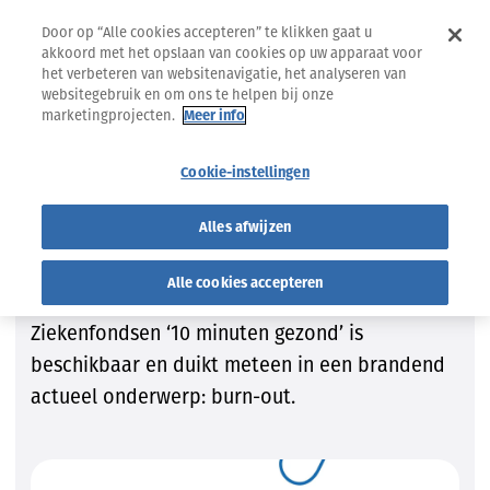
Door op “Alle cookies accepteren” te klikken gaat u
akkoord met het opslaan van cookies op uw apparaat voor
het verbeteren van websitenavigatie, het analyseren van
websitegebruik en om ons te helpen bij onze
marketingprojecten.
Meer info
12.10.2023
INSIDE
Cookie-instellingen
Arbeidsongeschiktheid
Geestelijke gezondheid
Alles afwijzen
10 minuten gezond: burn-out
Alle cookies accepteren
De eerste podcast van de Onafhankelijke
Ziekenfondsen ‘10 minuten gezond’ is
beschikbaar en duikt meteen in een brandend
actueel onderwerp: burn-out.