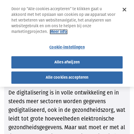
Door op “Alle cookies accepteren” te klikken gaat u
akkoord met het opslaan van cookies op uw apparaat voor
het verbeteren van websitenavigatie, het analyseren van
websitegebruik en om ons te helpen bij onze
marketingprojecten.
Meer info
18.04.2023
INTERVIEWS
Cookie-instellingen
Digitalisering
Organisatie van de zorg
Alles afwijzen
Tijd om het over de European
Health Data Space te hebben
Alle cookies accepteren
De digitalisering is in volle ontwikkeling en in
steeds meer sectoren worden gegevens
gedigitaliseerd, ook in de gezondheidszorg, wat
leidt tot grote hoeveelheden elektronische
gezondheidsgegevens. Maar wat moet er met al