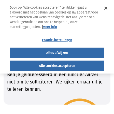
Door op “Alle cookies accepteren” te klikken gaat u
akkoord met het opslaan van cookies op uw apparaat voor
het verbeteren van websitenavigatie, het analyseren van
websitegebruik en om ons te helpen bij onze
marketingprojecten.
Meer info
Jobs
Vind de job die bij JOU past!
Cookie-instellingen
Vind de job die bij JOU past!
Alles afwijzen
Wij zijn steeds op zoek naar getalenteerde
Alle cookies accepteren
kandidaten om onze teams te vervolledigen.
Ben je geïnteresseerd in een functie? Aarzel
niet om te solliciteren! We kijken ernaar uit je
te leren kennen.