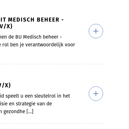
IT MEDISCH BEHEER -
V/X)
nen de BU Medisch beheer -
 rol ben je verantwoordelijk voor
V/X)
d speelt u een sleutelrol in het
sie en strategie van de
 gezondhe [...]