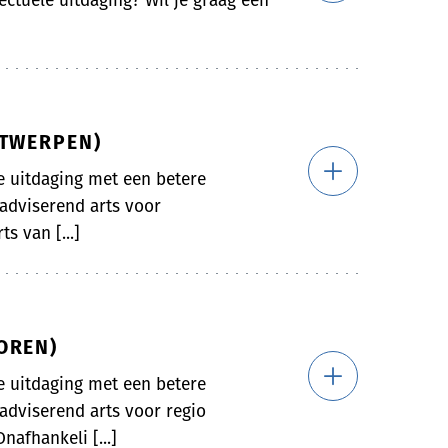
ectuele uitdaging? Wil je graag een
NTWERPEN)
le uitdaging met een betere
 adviserend arts voor
s van [...]
OREN)
le uitdaging met een betere
 adviserend arts voor regio
afhankeli [...]