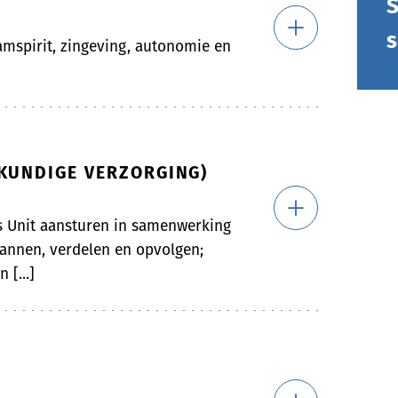
S
s
eamspirit, zingeving, autonomie en
SKUNDIGE VERZORGING)
s Unit aansturen in samenwerking
lannen, verdelen en opvolgen;
 [...]