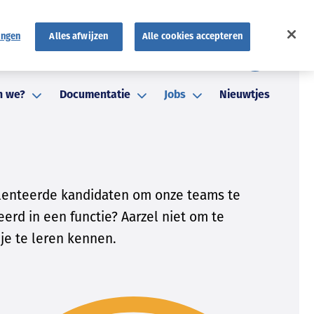
ingen
Alles afwijzen
Alle cookies accepteren
FR
atuten
FAQ
NL
n we?
Documentatie
Jobs
Nieuwtjes
talenteerde kandidaten om onze teams te
eerd in een functie? Aarzel niet om te
 je te leren kennen.