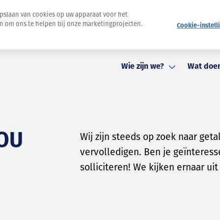
opslaan van cookies op uw apparaat voor het
en om ons te helpen bij onze marketingprojecten.
Cookie-instell
Nieuwsbrief
Pers
Evenementen
Contact
St
Wie zijn we?
Wat doe
JOU
Wij zijn steeds op zoek naar ge
vervolledigen. Ben je geïnteress
solliciteren! We kijken ernaar uit