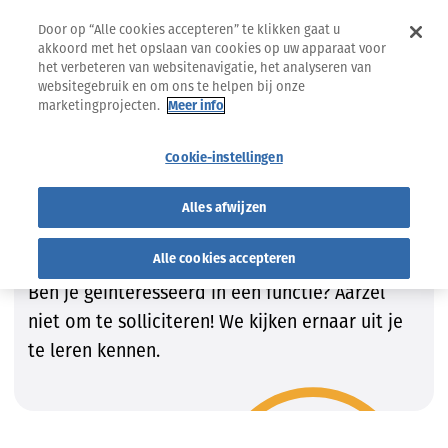
Door op “Alle cookies accepteren” te klikken gaat u
akkoord met het opslaan van cookies op uw apparaat voor
het verbeteren van websitenavigatie, het analyseren van
websitegebruik en om ons te helpen bij onze
marketingprojecten.
Meer info
Jobs
Vind de job die bij JOU past!
Cookie-instellingen
Vind de job die bij JOU past!
Alles afwijzen
Wij zijn steeds op zoek naar getalenteerde
Alle cookies accepteren
kandidaten om onze teams te vervolledigen.
Ben je geïnteresseerd in een functie? Aarzel
niet om te solliciteren! We kijken ernaar uit je
te leren kennen.