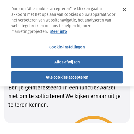
Door op “Alle cookies accepteren” te klikken gaat u
akkoord met het opslaan van cookies op uw apparaat voor
het verbeteren van websitenavigatie, het analyseren van
websitegebruik en om ons te helpen bij onze
marketingprojecten.
Meer info
Jobs
Vind de job die bij JOU past!
Cookie-instellingen
Vind de job die bij JOU past!
Alles afwijzen
Wij zijn steeds op zoek naar getalenteerde
Alle cookies accepteren
kandidaten om onze teams te vervolledigen.
Ben je geïnteresseerd in een functie? Aarzel
niet om te solliciteren! We kijken ernaar uit je
te leren kennen.