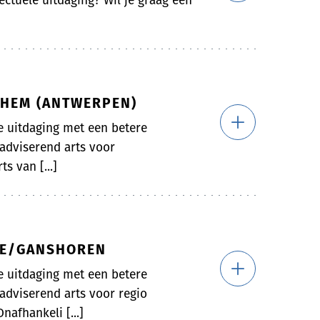
ectuele uitdaging? Wil je graag een
CHEM (ANTWERPEN)
le uitdaging met een betere
 adviserend arts voor
s van [...]
LLE/GANSHOREN
le uitdaging met een betere
 adviserend arts voor regio
afhankeli [...]