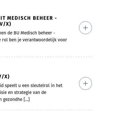
IT MEDISCH BEHEER -
V/X)
nen de BU Medisch beheer -
 rol ben je verantwoordelijk voor
V/X)
d speelt u een sleutelrol in het
sie en strategie van de
 gezondhe [...]