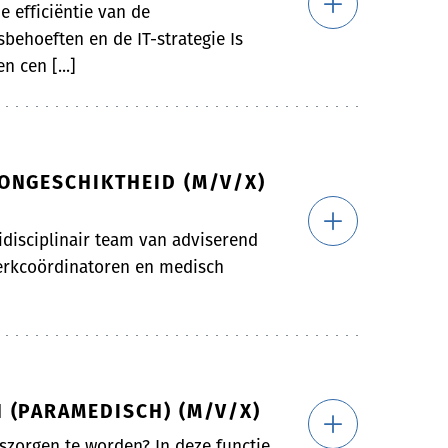
e efficiëntie van de
behoeften en de IT-strategie Is
n cen [...]
ONGESCHIKTHEID (M/V/X)
idisciplinair team van adviserend
werkcoördinatoren en medisch
 (PARAMEDISCH) (M/V/X)
zorgen te worden? In deze functie