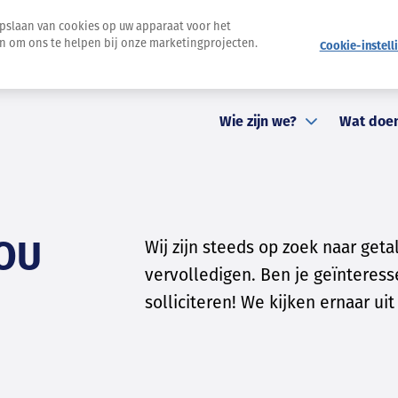
opslaan van cookies op uw apparaat voor het
en om ons te helpen bij onze marketingprojecten.
Cookie-instell
Nieuwsbrief
Pers
Evenementen
Contact
St
Wie zijn we?
Wat doe
JOU
Wij zijn steeds op zoek naar ge
vervolledigen. Ben je geïnteress
solliciteren! We kijken ernaar uit