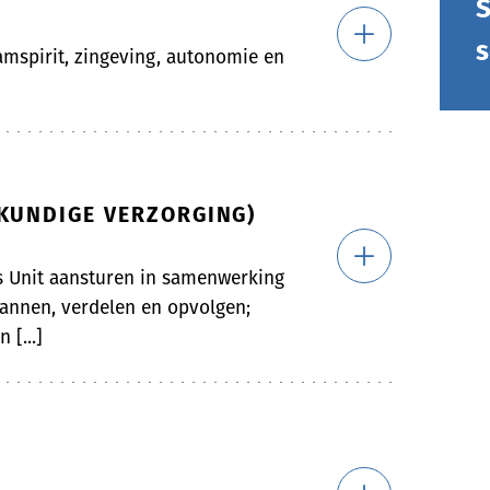
S
s
eamspirit, zingeving, autonomie en
SKUNDIGE VERZORGING)
s Unit aansturen in samenwerking
lannen, verdelen en opvolgen;
 [...]