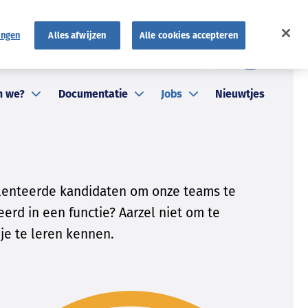
ingen
Alles afwijzen
Alle cookies accepteren
FR
atuten
FAQ
NL
n we?
Documentatie
Jobs
Nieuwtjes
talenteerde kandidaten om onze teams te
eerd in een functie? Aarzel niet om te
 je te leren kennen.