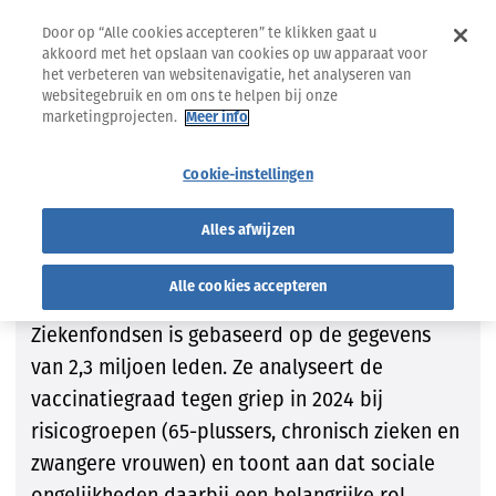
Door op “Alle cookies accepteren” te klikken gaat u
akkoord met het opslaan van cookies op uw apparaat voor
het verbeteren van websitenavigatie, het analyseren van
websitegebruik en om ons te helpen bij onze
marketingprojecten.
Meer info
STUDIES
Cookie-instellingen
Vaccinatie tegen de griep in
Alles afwijzen
2024
Alle cookies accepteren
Deze studie van de Onafhankelijke
Ziekenfondsen is gebaseerd op de gegevens
van 2,3 miljoen leden. Ze analyseert de
vaccinatiegraad tegen griep in 2024 bij
risicogroepen (65-plussers, chronisch zieken en
zwangere vrouwen) en toont aan dat sociale
ongelijkheden daarbij een belangrijke rol