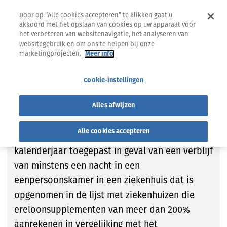
Door op “Alle cookies accepteren” te klikken gaat u
akkoord met het opslaan van cookies op uw apparaat voor
het verbeteren van websitenavigatie, het analyseren van
websitegebruik en om ons te helpen bij onze
marketingprojecten.
Meer info
Lijst van ziekenhuizen met en zonder franchise
Cookie-instellingen
Lijst van ziekenhuizen met en
zonder franchise
Alles afwijzen
Alle cookies accepteren
Er wordt een franchise van 150 euro per
kalenderjaar toegepast in geval van een verblijf
van minstens een nacht in een
eenpersoonskamer in een ziekenhuis dat is
opgenomen in de lijst met ziekenhuizen die
ereloonsupplementen van meer dan 200%
aanrekenen in vergelijking met het