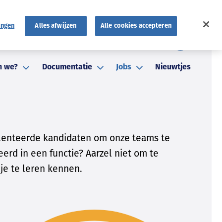
ingen
Alles afwijzen
Alle cookies accepteren
FR
atuten
FAQ
NL
n we?
Documentatie
Jobs
Nieuwtjes
talenteerde kandidaten om onze teams te
eerd in een functie? Aarzel niet om te
 je te leren kennen.