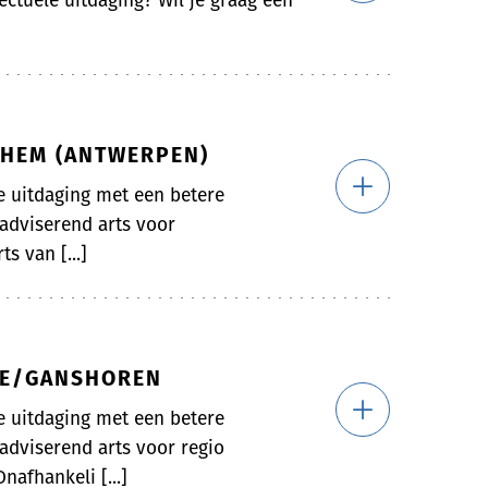
ectuele uitdaging? Wil je graag een
CHEM (ANTWERPEN)
le uitdaging met een betere
 adviserend arts voor
s van [...]
LLE/GANSHOREN
le uitdaging met een betere
 adviserend arts voor regio
afhankeli [...]