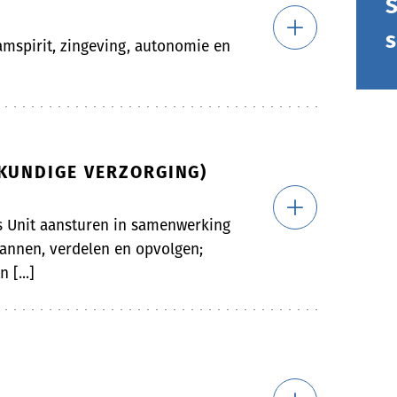
S
s
eamspirit, zingeving, autonomie en
SKUNDIGE VERZORGING)
s Unit aansturen in samenwerking
lannen, verdelen en opvolgen;
 [...]