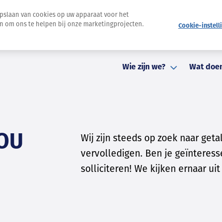
opslaan van cookies op uw apparaat voor het
en om ons te helpen bij onze marketingprojecten.
Cookie-instell
Nieuwsbrief
Pers
Evenementen
Contact
St
Wie zijn we?
Wat doe
JOU
Wij zijn steeds op zoek naar ge
vervolledigen. Ben je geïnteress
solliciteren! We kijken ernaar uit