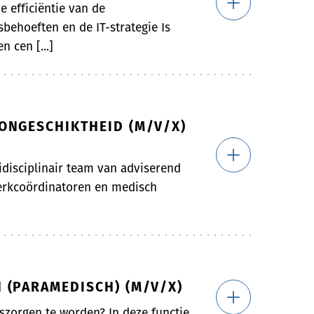
e efficiëntie van de
behoeften en de IT-strategie Is
n cen [...]
ONGESCHIKTHEID (M/V/X)
idisciplinair team van adviserend
werkcoördinatoren en medisch
 (PARAMEDISCH) (M/V/X)
zorgen te worden? In deze functie