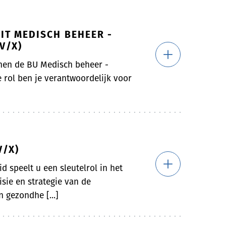
IT MEDISCH BEHEER -
V/X)
nen de BU Medisch beheer -
 rol ben je verantwoordelijk voor
V/X)
d speelt u een sleutelrol in het
sie en strategie van de
 gezondhe [...]