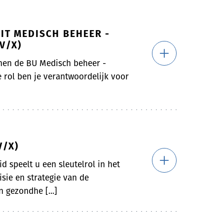
IT MEDISCH BEHEER -
V/X)
nen de BU Medisch beheer -
 rol ben je verantwoordelijk voor
V/X)
d speelt u een sleutelrol in het
sie en strategie van de
 gezondhe [...]