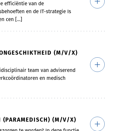
e efficiëntie van de
behoeften en de IT-strategie Is
n cen [...]
ONGESCHIKTHEID (M/V/X)
idisciplinair team van adviserend
werkcoördinatoren en medisch
 (PARAMEDISCH) (M/V/X)
zorgen te worden? In deze functie