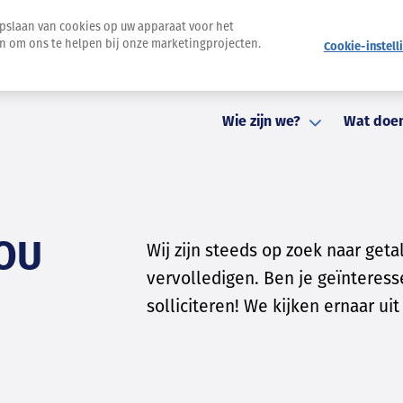
opslaan van cookies op uw apparaat voor het
en om ons te helpen bij onze marketingprojecten.
Cookie-instell
Nieuwsbrief
Pers
Evenementen
Contact
St
Wie zijn we?
Wat doe
JOU
Wij zijn steeds op zoek naar ge
vervolledigen. Ben je geïnteress
solliciteren! We kijken ernaar uit