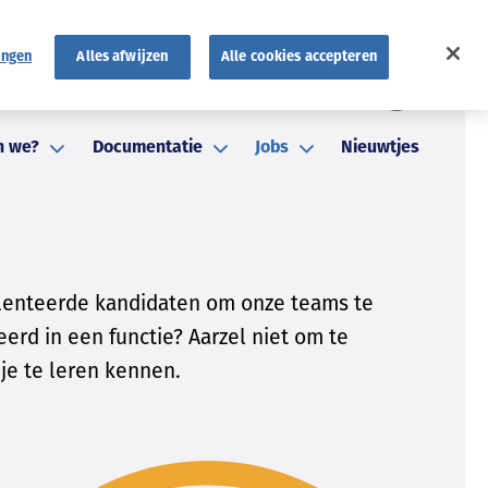
ingen
Alles afwijzen
Alle cookies accepteren
FR
atuten
FAQ
NL
n we?
Documentatie
Jobs
Nieuwtjes
talenteerde kandidaten om onze teams te
eerd in een functie? Aarzel niet om te
 je te leren kennen.