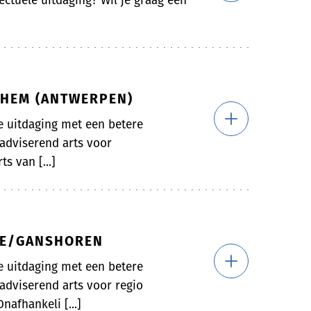
ectuele uitdaging? Wil je graag een
CHEM (ANTWERPEN)
le uitdaging met een betere
 adviserend arts voor
s van [...]
LLE/GANSHOREN
le uitdaging met een betere
 adviserend arts voor regio
afhankeli [...]