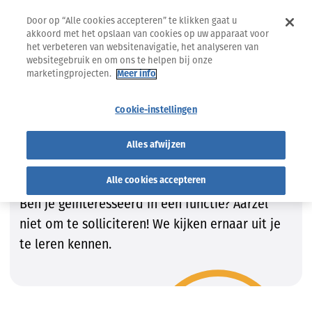
Door op “Alle cookies accepteren” te klikken gaat u
akkoord met het opslaan van cookies op uw apparaat voor
het verbeteren van websitenavigatie, het analyseren van
websitegebruik en om ons te helpen bij onze
marketingprojecten.
Meer info
Jobs
Vind de job die bij JOU past!
Cookie-instellingen
Vind de job die bij JOU past!
Alles afwijzen
Wij zijn steeds op zoek naar getalenteerde
kandidaten om onze teams te vervolledigen.
Alle cookies accepteren
Ben je geïnteresseerd in een functie? Aarzel
niet om te solliciteren! We kijken ernaar uit je
te leren kennen.