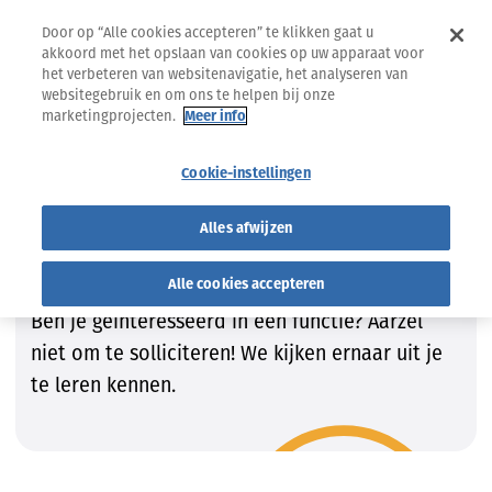
Door op “Alle cookies accepteren” te klikken gaat u
akkoord met het opslaan van cookies op uw apparaat voor
het verbeteren van websitenavigatie, het analyseren van
websitegebruik en om ons te helpen bij onze
marketingprojecten.
Meer info
Jobs
Vind de job die bij JOU past!
Cookie-instellingen
Vind de job die bij JOU past!
Alles afwijzen
Wij zijn steeds op zoek naar getalenteerde
Alle cookies accepteren
kandidaten om onze teams te vervolledigen.
Ben je geïnteresseerd in een functie? Aarzel
niet om te solliciteren! We kijken ernaar uit je
te leren kennen.