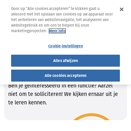
Door op “Alle cookies accepteren” te klikken gaat u
akkoord met het opslaan van cookies op uw apparaat voor
het verbeteren van websitenavigatie, het analyseren van
websitegebruik en om ons te helpen bij onze
marketingprojecten.
Meer info
Jobs
Vind de job die bij JOU past!
Cookie-instellingen
Vind de job die bij JOU past!
Alles afwijzen
Wij zijn steeds op zoek naar getalenteerde
Alle cookies accepteren
kandidaten om onze teams te vervolledigen.
Ben je geïnteresseerd in een functie? Aarzel
niet om te solliciteren! We kijken ernaar uit je
te leren kennen.