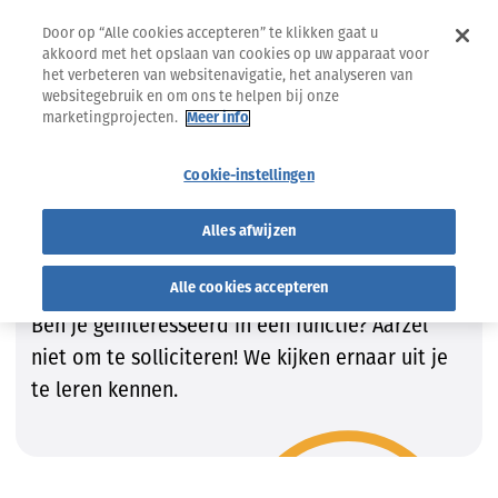
Door op “Alle cookies accepteren” te klikken gaat u
akkoord met het opslaan van cookies op uw apparaat voor
het verbeteren van websitenavigatie, het analyseren van
websitegebruik en om ons te helpen bij onze
marketingprojecten.
Meer info
Jobs
Vind de job die bij JOU past!
Cookie-instellingen
Vind de job die bij JOU past!
Alles afwijzen
Wij zijn steeds op zoek naar getalenteerde
kandidaten om onze teams te vervolledigen.
Alle cookies accepteren
Ben je geïnteresseerd in een functie? Aarzel
niet om te solliciteren! We kijken ernaar uit je
te leren kennen.