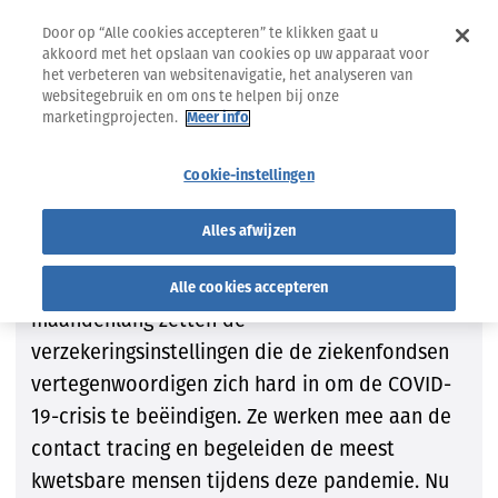
Door op “Alle cookies accepteren” te klikken gaat u
akkoord met het opslaan van cookies op uw apparaat voor
het verbeteren van websitenavigatie, het analyseren van
websitegebruik en om ons te helpen bij onze
marketingprojecten.
Meer info
Vaccinatie in Brussel: de
Cookie-instellingen
ziekenfondsen engageren
zich nog meer
Alles afwijzen
Intermutualistisch persbericht - Al
Alle cookies accepteren
maandenlang zetten de
verzekeringsinstellingen die de ziekenfondsen
vertegenwoordigen zich hard in om de COVID-
19-crisis te beëindigen. Ze werken mee aan de
contact tracing en begeleiden de meest
kwetsbare mensen tijdens deze pandemie. Nu