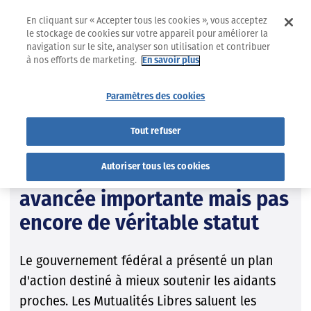
En cliquant sur « Accepter tous les cookies », vous acceptez
le stockage de cookies sur votre appareil pour améliorer la
navigation sur le site, analyser son utilisation et contribuer
à nos efforts de marketing.
En savoir plus
02.07.2026
ACTUALITÉS
Paramètres des cookies
Organisation des soins
Tout refuser
Plan d’action pour les
Autoriser tous les cookies
aidants proches : une
avancée importante mais pas
encore de véritable statut
Le gouvernement fédéral a présenté un plan
d'action destiné à mieux soutenir les aidants
proches. Les Mutualités Libres saluent les