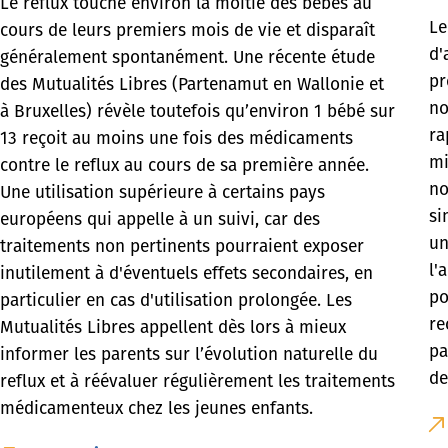
Le reflux touche environ la moitié des bébés au
Le
cours de leurs premiers mois de vie et disparaît
d'
généralement spontanément. Une récente étude
pr
des Mutualités Libres (Partenamut en Wallonie et
no
à Bruxelles) révèle toutefois qu’environ 1 bébé sur
ra
13 reçoit au moins une fois des médicaments
mi
contre le reflux au cours de sa première année.
no
Une utilisation supérieure à certains pays
si
européens qui appelle à un suivi, car des
un
traitements non pertinents pourraient exposer
l'
inutilement à d'éventuels effets secondaires, en
po
particulier en cas d'utilisation prolongée. Les
re
Mutualités Libres appellent dès lors à mieux
pa
informer les parents sur l’évolution naturelle du
de
reflux et à réévaluer régulièrement les traitements
médicamenteux chez les jeunes enfants.