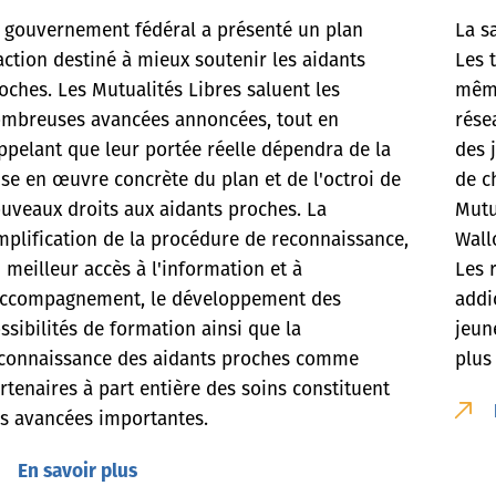
 gouvernement fédéral a présenté un plan
La s
action destiné à mieux soutenir les aidants
Les 
oches. Les Mutualités Libres saluent les
même
mbreuses avancées annoncées, tout en
rése
ppelant que leur portée réelle dépendra de la
des 
se en œuvre concrète du plan et de l'octroi de
de c
uveaux droits aux aidants proches. La
Mutu
mplification de la procédure de reconnaissance,
Wall
 meilleur accès à l'information et à
Les 
accompagnement, le développement des
addi
ssibilités de formation ainsi que la
jeun
connaissance des aidants proches comme
plus
rtenaires à part entière des soins constituent
s avancées importantes.
En savoir plus