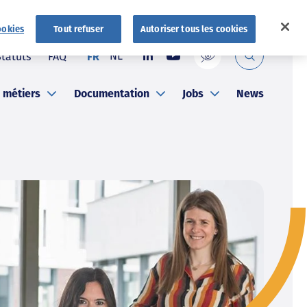
ookies
Tout refuser
Autoriser tous les cookies
NL
Statuts
FAQ
FR
 métiers
Documentation
Jobs
News