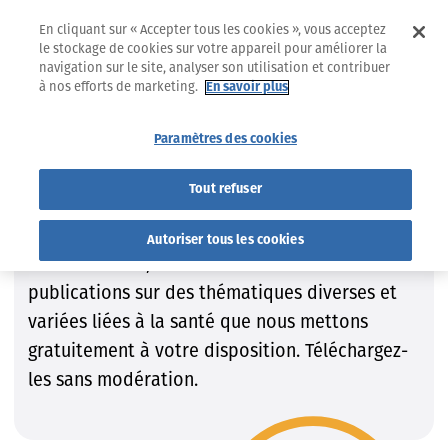
En cliquant sur « Accepter tous les cookies », vous acceptez
le stockage de cookies sur votre appareil pour améliorer la
navigation sur le site, analyser son utilisation et contribuer
à nos efforts de marketing.
En savoir plus
Documentation
Études
Documentation
Paramètres des cookies
Documentation
Tout refuser
Grâce à notre expertise dans le domaine des
Autoriser tous les cookies
soins de santé, nous créons de nombreuses
publications sur des thématiques diverses et
variées liées à la santé que nous mettons
gratuitement à votre disposition. Téléchargez-
les sans modération.