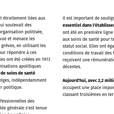
t étroitement liées aux
Il est important de souli
ui soulevait des
essentiel dans l'établiss
rganisation politisée,
ont été en première ligne 
 vue et menace les
aux soins de santé pour 
 grèves, en utilisant les
statut social. Elles ont ég
our répondre à ces
conditions de travail des t
les ont été créées en 1913
reçoivent une rémunératio
anisations apolitiques
décentes.
de soins de santé
belges, indépendamment
Aujourd'hui, avec 2,2 mil
r politique.
occupent une place import
classant troisièmes en t
ofessionnelles des
lée générale s'est tenue