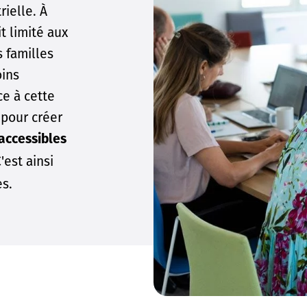
ielle. À
t limité aux
s familles
oins
ce à cette
s pour créer
accessibles
'est ainsi
es.