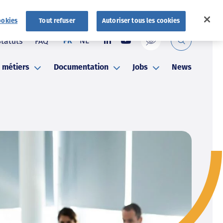
ookies
Tout refuser
Autoriser tous les cookies
NL
Statuts
FAQ
FR
 métiers
Documentation
Jobs
News