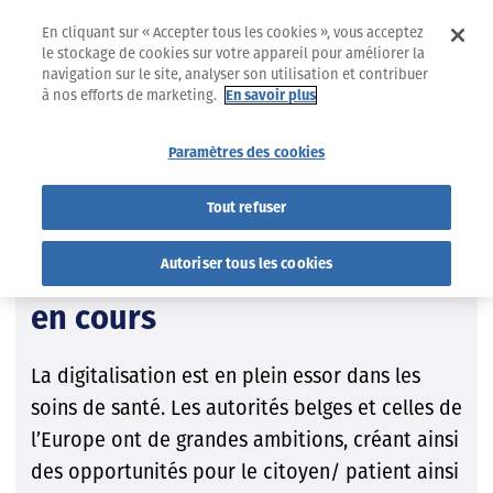
En cliquant sur « Accepter tous les cookies », vous acceptez
le stockage de cookies sur votre appareil pour améliorer la
navigation sur le site, analyser son utilisation et contribuer
à nos efforts de marketing.
En savoir plus
23.06.2022
PRISES DE POSITION
Paramètres des cookies
Digitalisation
Tout refuser
La digitalisation dans les
Autoriser tous les cookies
soins de santé : un chantier
en cours
La digitalisation est en plein essor dans les
soins de santé. Les autorités belges et celles de
l’Europe ont de grandes ambitions, créant ainsi
des opportunités pour le citoyen/ patient ainsi