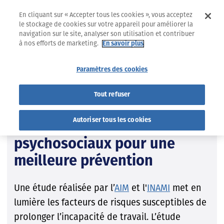
En cliquant sur « Accepter tous les cookies », vous acceptez
le stockage de cookies sur votre appareil pour améliorer la
navigation sur le site, analyser son utilisation et contribuer
à nos efforts de marketing.
En savoir plus
30.04.2024
ZOOM ÉTUDE
Paramètres des cookies
Incapacité de travail
Tout refuser
Mieux connaitre l'invalidité
Autoriser tous les cookies
dues aux troubles
psychosociaux pour une
meilleure prévention
Une étude réalisée par l’
AIM
et l'
INAMI
met en
lumière les facteurs de risques susceptibles de
prolonger l’incapacité de travail. L’étude