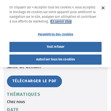
En cliquant sur « Accepter tous les cookies », vous acceptez
le stockage de cookies sur votre appareil pour améliorer la
navigation sur le site, analyser son utilisation et contribuer
à nos efforts de marketing.
En savoir plus
RAPPORTS ANNUELS
Paramètres des cookies
Rapport annuel 2019
Tout refuser
Les Mutualités Libres, au service des soins de
Autoriser tous les cookies
santé de demain
TÉLÉCHARGER LE PDF
THÉMATIQUES
Chez nous
DATE