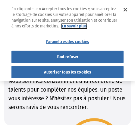
En cliquant sur « Accepter tous les cookies », vous acceptez
le stockage de cookies sur votre appareil pour améliorer la
navigation sur le site, analyser son utilisation et contribuer
à nos efforts de marketing.
En savoir plus
Jobs
Trouvez le job qui VOUS convient !
Paramètres des cookies
Trouvez le job qui VOUS
Tout refuser
convient !
Autoriser tous les cookies
Nous sommes constamment à la recherche de
talents pour compléter nos équipes. Un poste
vous intéresse ? N’hésitez pas à postuler ! Nous
serons ravis de vous rencontrer.