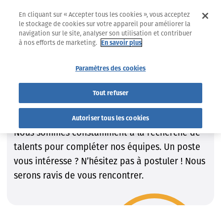
En cliquant sur « Accepter tous les cookies », vous acceptez
le stockage de cookies sur votre appareil pour améliorer la
navigation sur le site, analyser son utilisation et contribuer
à nos efforts de marketing.
En savoir plus
Jobs
Trouvez le job qui VOUS convient !
Paramètres des cookies
Trouvez le job qui VOUS
Tout refuser
convient !
Autoriser tous les cookies
Nous sommes constamment à la recherche de
talents pour compléter nos équipes. Un poste
vous intéresse ? N’hésitez pas à postuler ! Nous
serons ravis de vous rencontrer.