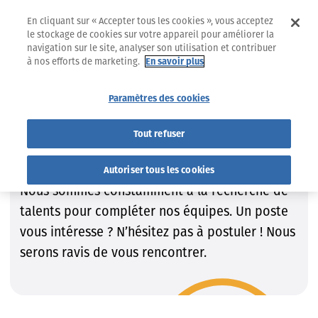
En cliquant sur « Accepter tous les cookies », vous acceptez
le stockage de cookies sur votre appareil pour améliorer la
navigation sur le site, analyser son utilisation et contribuer
à nos efforts de marketing.
En savoir plus
Jobs
Trouvez le job qui VOUS convient !
Paramètres des cookies
Trouvez le job qui VOUS
Tout refuser
convient !
Autoriser tous les cookies
Nous sommes constamment à la recherche de
talents pour compléter nos équipes. Un poste
vous intéresse ? N’hésitez pas à postuler ! Nous
serons ravis de vous rencontrer.