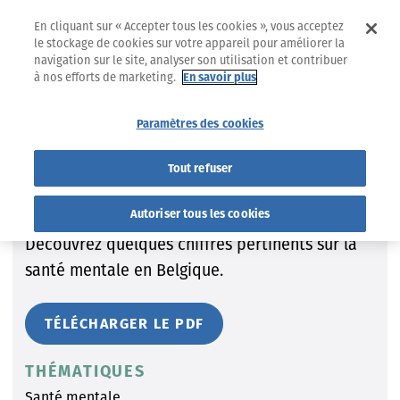
En cliquant sur « Accepter tous les cookies », vous acceptez
le stockage de cookies sur votre appareil pour améliorer la
navigation sur le site, analyser son utilisation et contribuer
à nos efforts de marketing.
En savoir plus
INFOGRAPHIES
Paramètres des cookies
Santé mentale en Belgique :
Tout refuser
10 chiffres-clés
Autoriser tous les cookies
Découvrez quelques chiffres pertinents sur la
santé mentale en Belgique.
TÉLÉCHARGER LE PDF
THÉMATIQUES
Santé mentale