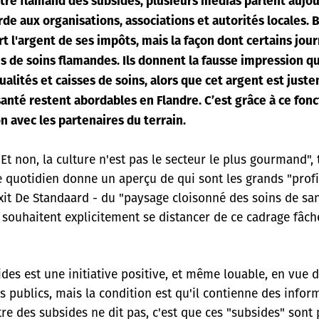
stre flamand des subsides, plusieurs médias parlent aujo
e aux organisations, associations et autorités locales. 
rt l'argent de ses impôts, mais la façon dont certains jo
es de soins flamandes. Ils donnent la fausse impression q
lités et caisses de soins, alors que cet argent est juste
 santé restent abordables en Flandre. C’est grâce à ce f
on avec les partenaires du terrain.
Et non, la culture n'est pas le secteur le plus gourmand", 
le quotidien donne un aperçu de qui sont les grands "prof
 dixit De Standaard - du "paysage cloisonné des soins de sa
ns souhaitent explicitement se distancer de ce cadrage fâch
ides est une initiative positive, et même louable, en vue d
 publics, mais la condition est qu'il contienne des infor
stre des subsides ne dit pas, c'est que ces "subsides" sont