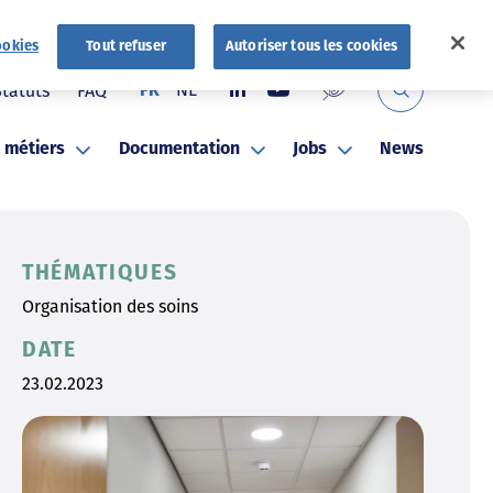
ookies
Tout refuser
Autoriser tous les cookies
NL
Statuts
FAQ
FR
 métiers
Documentation
Jobs
News
THÉMATIQUES
Organisation des soins
DATE
23.02.2023