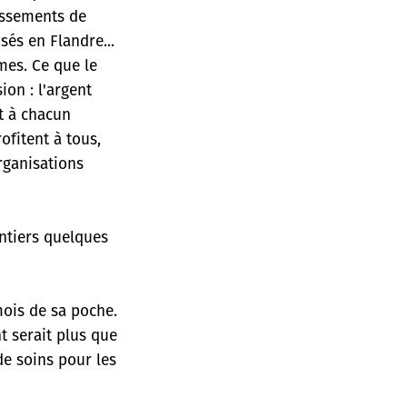
lissements de
sés en Flandre...
mes. Ce que le
ion : l'argent
t à chacun
ofitent à tous,
rganisations
ntiers quelques
mois de sa poche.
t serait plus que
de soins pour les