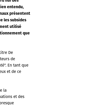
urd'hui des
Bien entendu,
urnaux présentent
ue les subsides
ment utilisé
onctionnement que
titre De
iteurs de
nté". En tant que
eux et de ce
e la
mations et des
 presque