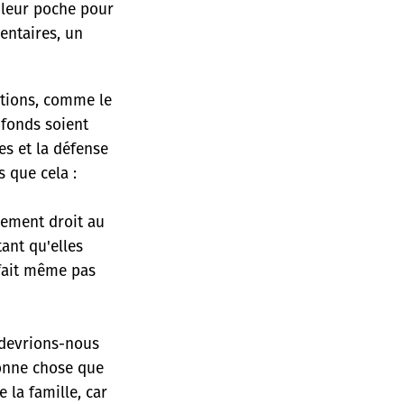
 leur poche pour
entaires, un
ations, comme le
s fonds soient
es et la défense
s que cela :
uement droit au
ant qu'elles
 fait même pas
 devrions-nous
bonne chose que
 la famille, car