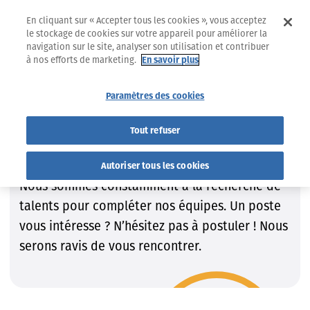
En cliquant sur « Accepter tous les cookies », vous acceptez
le stockage de cookies sur votre appareil pour améliorer la
navigation sur le site, analyser son utilisation et contribuer
à nos efforts de marketing.
En savoir plus
Jobs
Trouvez le job qui VOUS convient !
Paramètres des cookies
Trouvez le job qui VOUS
Tout refuser
convient !
Autoriser tous les cookies
Nous sommes constamment à la recherche de
talents pour compléter nos équipes. Un poste
vous intéresse ? N’hésitez pas à postuler ! Nous
serons ravis de vous rencontrer.