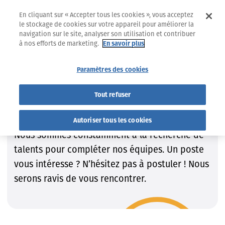
En cliquant sur « Accepter tous les cookies », vous acceptez
le stockage de cookies sur votre appareil pour améliorer la
navigation sur le site, analyser son utilisation et contribuer
à nos efforts de marketing.
En savoir plus
Jobs
Trouvez le job qui VOUS convient !
Paramètres des cookies
Trouvez le job qui VOUS
Tout refuser
convient !
Autoriser tous les cookies
Nous sommes constamment à la recherche de
talents pour compléter nos équipes. Un poste
vous intéresse ? N’hésitez pas à postuler ! Nous
serons ravis de vous rencontrer.