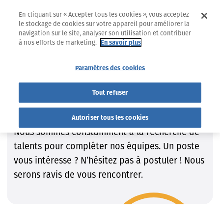
En cliquant sur « Accepter tous les cookies », vous acceptez
le stockage de cookies sur votre appareil pour améliorer la
navigation sur le site, analyser son utilisation et contribuer
à nos efforts de marketing.
En savoir plus
Jobs
Trouvez le job qui VOUS convient !
Paramètres des cookies
Trouvez le job qui VOUS
Tout refuser
convient !
Autoriser tous les cookies
Nous sommes constamment à la recherche de
talents pour compléter nos équipes. Un poste
vous intéresse ? N’hésitez pas à postuler ! Nous
serons ravis de vous rencontrer.