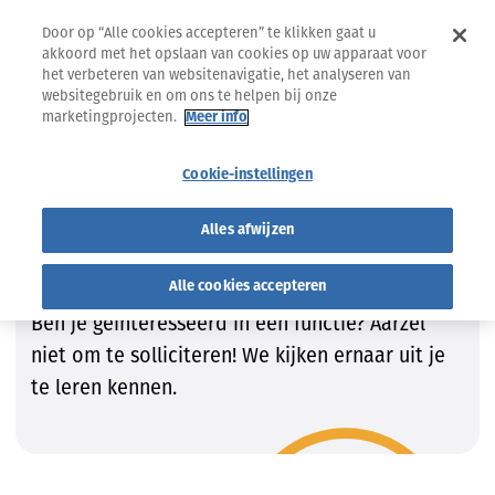
Door op “Alle cookies accepteren” te klikken gaat u
akkoord met het opslaan van cookies op uw apparaat voor
het verbeteren van websitenavigatie, het analyseren van
websitegebruik en om ons te helpen bij onze
marketingprojecten.
Meer info
Jobs
Vind de job die bij JOU past!
Cookie-instellingen
Vind de job die bij JOU past!
Alles afwijzen
Wij zijn steeds op zoek naar getalenteerde
kandidaten om onze teams te vervolledigen.
Alle cookies accepteren
Ben je geïnteresseerd in een functie? Aarzel
niet om te solliciteren! We kijken ernaar uit je
te leren kennen.