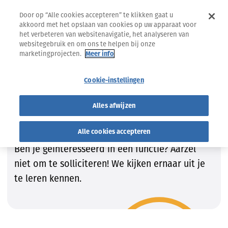
Door op “Alle cookies accepteren” te klikken gaat u
akkoord met het opslaan van cookies op uw apparaat voor
het verbeteren van websitenavigatie, het analyseren van
websitegebruik en om ons te helpen bij onze
marketingprojecten.
Meer info
Jobs
Vind de job die bij JOU past!
Cookie-instellingen
Vind de job die bij JOU past!
Alles afwijzen
Wij zijn steeds op zoek naar getalenteerde
Alle cookies accepteren
kandidaten om onze teams te vervolledigen.
Ben je geïnteresseerd in een functie? Aarzel
niet om te solliciteren! We kijken ernaar uit je
te leren kennen.