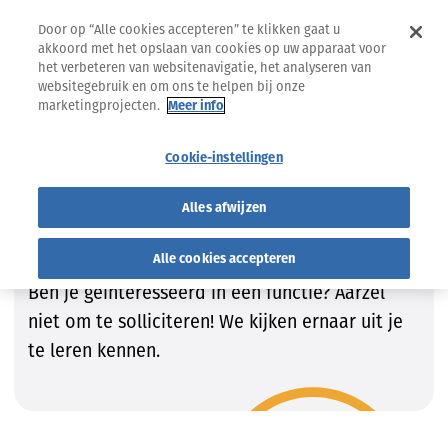
Door op “Alle cookies accepteren” te klikken gaat u
akkoord met het opslaan van cookies op uw apparaat voor
het verbeteren van websitenavigatie, het analyseren van
websitegebruik en om ons te helpen bij onze
marketingprojecten.
Meer info
Jobs
Vind de job die bij JOU past!
Cookie-instellingen
Vind de job die bij JOU past!
Alles afwijzen
Wij zijn steeds op zoek naar getalenteerde
Alle cookies accepteren
kandidaten om onze teams te vervolledigen.
Ben je geïnteresseerd in een functie? Aarzel
niet om te solliciteren! We kijken ernaar uit je
te leren kennen.