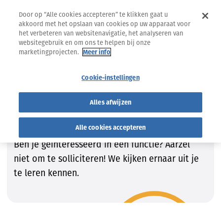
Door op “Alle cookies accepteren” te klikken gaat u
akkoord met het opslaan van cookies op uw apparaat voor
het verbeteren van websitenavigatie, het analyseren van
websitegebruik en om ons te helpen bij onze
marketingprojecten.
Meer info
Jobs
Vind de job die bij JOU past!
Cookie-instellingen
Vind de job die bij JOU past!
Alles afwijzen
Wij zijn steeds op zoek naar getalenteerde
Alle cookies accepteren
kandidaten om onze teams te vervolledigen.
Ben je geïnteresseerd in een functie? Aarzel
niet om te solliciteren! We kijken ernaar uit je
te leren kennen.