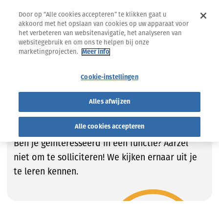
Door op “Alle cookies accepteren” te klikken gaat u
akkoord met het opslaan van cookies op uw apparaat voor
het verbeteren van websitenavigatie, het analyseren van
websitegebruik en om ons te helpen bij onze
marketingprojecten.
Meer info
Jobs
Vind de job die bij JOU past!
Cookie-instellingen
Vind de job die bij JOU past!
Alles afwijzen
Wij zijn steeds op zoek naar getalenteerde
kandidaten om onze teams te vervolledigen.
Alle cookies accepteren
Ben je geïnteresseerd in een functie? Aarzel
niet om te solliciteren! We kijken ernaar uit je
te leren kennen.