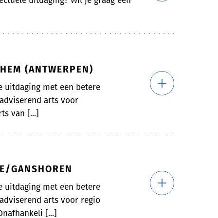
ectuele uitdaging? Wil je graag een
CHEM (ANTWERPEN)
le uitdaging met een betere
 adviserend arts voor
s van [...]
LLE/GANSHOREN
le uitdaging met een betere
 adviserend arts voor regio
afhankeli [...]