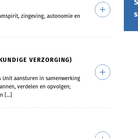
S
s
eamspirit, zingeving, autonomie en
SKUNDIGE VERZORGING)
s Unit aansturen in samenwerking
lannen, verdelen en opvolgen;
 [...]