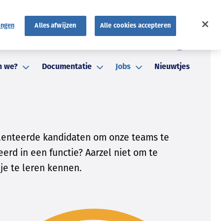
ingen
Alles afwijzen
Alle cookies accepteren
FR
atuten
FAQ
NL
n we?
Documentatie
Jobs
Nieuwtjes
talenteerde kandidaten om onze teams te
eerd in een functie? Aarzel niet om te
 je te leren kennen.