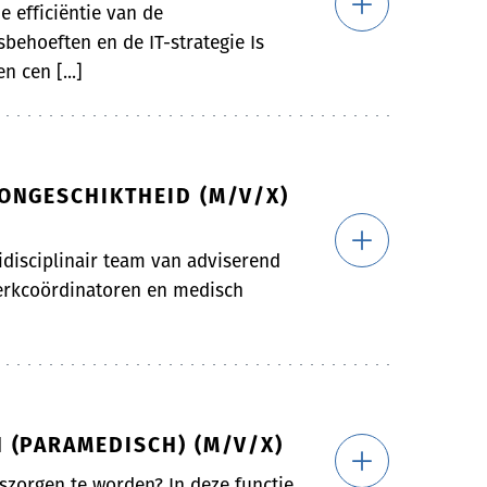
e efficiëntie van de
behoeften en de IT-strategie Is
n cen [...]
ONGESCHIKTHEID (M/V/X)
idisciplinair team van adviserend
werkcoördinatoren en medisch
 (PARAMEDISCH) (M/V/X)
zorgen te worden? In deze functie