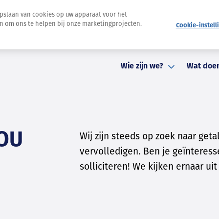
opslaan van cookies op uw apparaat voor het
en om ons te helpen bij onze marketingprojecten.
Cookie-instell
Nieuwsbrief
Pers
Evenementen
Contact
St
Wie zijn we?
Wat doe
JOU
Wij zijn steeds op zoek naar ge
vervolledigen. Ben je geïnteress
solliciteren! We kijken ernaar uit