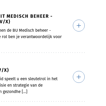
IT MEDISCH BEHEER -
V/X)
nen de BU Medisch beheer -
 rol ben je verantwoordelijk voor
V/X)
d speelt u een sleutelrol in het
sie en strategie van de
 gezondhe [...]