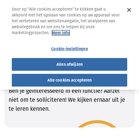
Door op “Alle cookies accepteren” te klikken gaat u
akkoord met het opslaan van cookies op uw apparaat voor
het verbeteren van websitenavigatie, het analyseren van
websitegebruik en om ons te helpen bij onze
marketingprojecten.
Meer info
Jobs
Vind de job die bij JOU past!
Cookie-instellingen
Vind de job die bij JOU past!
Alles afwijzen
Wij zijn steeds op zoek naar getalenteerde
Alle cookies accepteren
kandidaten om onze teams te vervolledigen.
Ben je geïnteresseerd in een functie? Aarzel
niet om te solliciteren! We kijken ernaar uit je
te leren kennen.