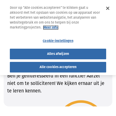
Door op “Alle cookies accepteren” te klikken gaat u
akkoord met het opslaan van cookies op uw apparaat voor
het verbeteren van websitenavigatie, het analyseren van
websitegebruik en om ons te helpen bij onze
marketingprojecten.
Meer info
Jobs
Vind de job die bij JOU past!
Cookie-instellingen
Vind de job die bij JOU past!
Alles afwijzen
Wij zijn steeds op zoek naar getalenteerde
kandidaten om onze teams te vervolledigen.
Alle cookies accepteren
Ben je geïnteresseerd in een functie? Aarzel
niet om te solliciteren! We kijken ernaar uit je
te leren kennen.