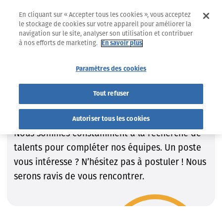
En cliquant sur « Accepter tous les cookies », vous acceptez
le stockage de cookies sur votre appareil pour améliorer la
navigation sur le site, analyser son utilisation et contribuer
à nos efforts de marketing.
En savoir plus
Jobs
Trouvez le job qui VOUS convient !
Paramètres des cookies
Trouvez le job qui VOUS
Tout refuser
convient !
Autoriser tous les cookies
Nous sommes constamment à la recherche de
talents pour compléter nos équipes. Un poste
vous intéresse ? N’hésitez pas à postuler ! Nous
serons ravis de vous rencontrer.