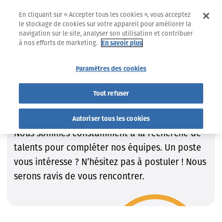
En cliquant sur « Accepter tous les cookies », vous acceptez
le stockage de cookies sur votre appareil pour améliorer la
navigation sur le site, analyser son utilisation et contribuer
à nos efforts de marketing.
En savoir plus
Jobs
Trouvez le job qui VOUS convient !
Paramètres des cookies
Trouvez le job qui VOUS
Tout refuser
convient !
Autoriser tous les cookies
Nous sommes constamment à la recherche de
talents pour compléter nos équipes. Un poste
vous intéresse ? N’hésitez pas à postuler ! Nous
serons ravis de vous rencontrer.